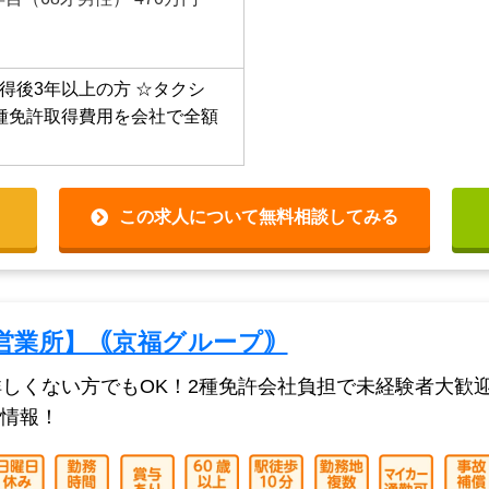
ーは月給25万円を超えてい
 日当6,000円～7,000円
年目（68才男性） 470万円
得後3年以上の方
☆タクシ
種免許取得費用を会社で全額
この求人について無料相談してみる
営業所】｟京福グループ｠
詳しくない方でもOK！2種免許会社負担で未経験者大歓