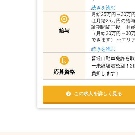
「無線配車・アプリ
す。流しでの営業は
上が無線配車にて成
でも売上を作る仕組
心下さい。 【主婦
子…
続きを読む
月給25万円～30万
は月給25万円の給
証期間終了後」 月給14
給与
（月給20万円～3
できます） ☆エリ
続きを読む
普通自動車免許を取
ー未経験者歓迎！2
応募資格
負担します！