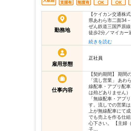
福グループ」ケイカン交通の求人情報
【ケイカン交通株式
県あわら市二面34－
ぜん鉄道三国芦原線
勤務地
徒歩2分／マイカー
続きを読む
正社員
雇用形態
【契約期間】 期間
「流し営業」 あわ
線配車・アプリ配車
仕事内容
は殆どありません）