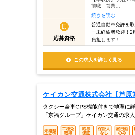
働く殆どのドライバ
ます） 「研修期間中」
給与
【年収例】 入社17
前職 営業…
続きを読む
普通自動車免許を取
ー未経験者歓迎！2
応募資格
負担します！
この求人を詳しく見る
ケイカン交通株式会社【芦原
タクシー全車GPS機能付きで地理に