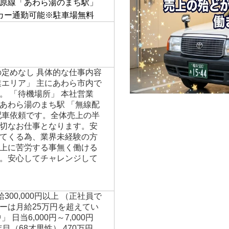
原線「あわら湯のまち駅」
カー通勤可能※駐車場無料
の定めなし 具体的な仕事内容
業エリア」 主にあわら市内で
。 「待機場所」 本社営業
あわら湯のまち駅 「無線配
配車依頼です。全体売上の半
切なお仕事となります。安
てくる為、業界未経験の方
上に苦労する事無く働ける
。安心してチャレンジして
給300,000円以上 （正社員で