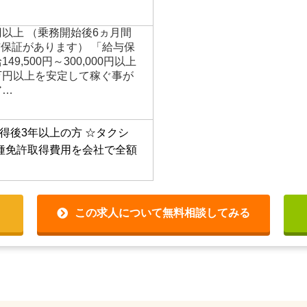
配車」 お客様からの注文で
殆ど無く、売り上げの8割以
り立っています。未経験者
みはできていますのでご安
（夫）・中高年も活躍中！】
円以上 （乗務開始後6ヵ月間
与保証があります） 「給与保
9,500円～300,000円以上
0万円以上を安定して稼ぐ事が
ア…
得後3年以上の方
☆タクシ
種免許取得費用を会社で全額