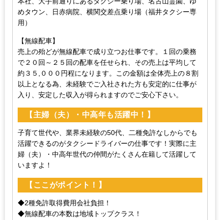
本社、大手前通りにあるタクシー乗り場、名古山霊園、ゆ
めタウン、日赤病院、横関交差点乗り場（福井タクシー専
用）
【無線配車】
売上の殆どが無線配車で成り立つお仕事です。１回の乗務
で２０回～２５回の配車を任せられ、その売上は平均して
約３５,０００円程になります。この金額は全体売上の８割
以上となる為、未経験でご入社された方も安定的に仕事が
入り、安定した収入が得られますのでご安心下さい。
【主婦（夫）・中高年も活躍中！】
子育て世代や、業界未経験の50代、二種免許なしからでも
活躍できるのがタクシードライバーの仕事です！実際に主
婦（夫）・中高年世代の仲間がたくさん在籍して活躍して
いますよ！
【ここがポイント！】
◆2種免許取得費用会社負担！
◆無線配車の本数は地域トップクラス！