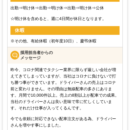
出勤⇒明け休⇒出勤⇒明け休⇒出勤⇒明け休⇒公休
☆明け休を含めると、週に4日間が休日となります。
休暇
※その他、有給休暇（初年度10日）、慶弔休暇
採用担当者からの
メッセージ
昨今、コロナ関連でタクシー業界に限らず厳しい会社が増
えてきてしまっていますが、当社はコロナに負けないで打
ち勝つ事ができています。ドライバーさんの売上はコロナ
前と変わりません。その理由は無線配車の多さにありま
す。月間で10,000件以上。売上の8割以上が配車での成果。
当社のドライバーさんは良い意味で常に忙しくしていま
す。それだけ仕事が入ってくるんです。
今でも依頼に対応できない配車注文がある為、ドライバー
さんを増やす事にしました。