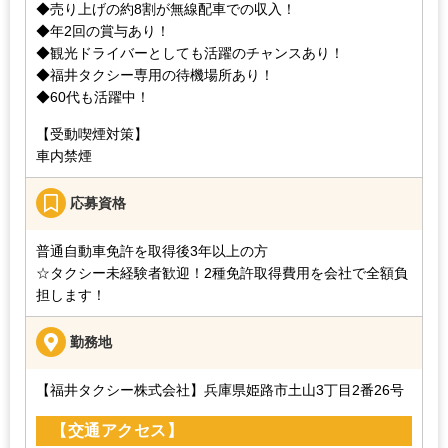
◆売り上げの約8割が無線配車での収入！
◆年2回の賞与あり！
◆観光ドライバーとしても活躍のチャンスあり！
◆福井タクシー専用の待機場所あり！
◆60代も活躍中！
【受動喫煙対策】
車内禁煙
応募資格
普通自動車免許を取得後3年以上の方
☆タクシー未経験者歓迎！2種免許取得費用を会社で全額負
担します！
勤務地
【福井タクシー株式会社】
兵庫県姫路市土山3丁目2番26号
【交通アクセス】