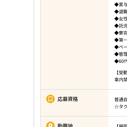
◆賞
◆退
◆女
◆託児
◆寮
◆第
◆ペ
◆管
◆60
【受
車内
応募資格
普通
☆タ
勤務地
【福岡