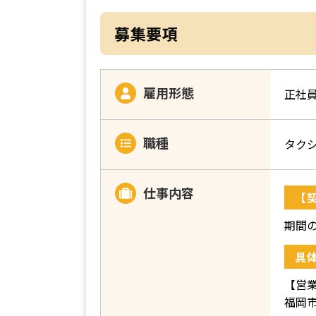
募集要項
雇用形態
正社
職種
タク
仕事内容
【
期間
具
【営
福岡