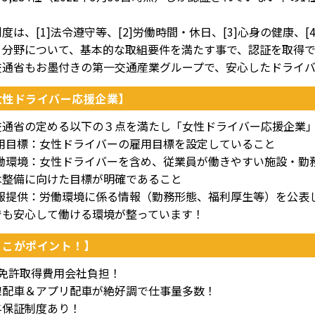
度は、[1]法令遵守等、[2]労働時間・休日、[3]心身の健康、[
５分野について、基本的な取組要件を満たす事で、認証を取得で
交通省もお墨付きの第一交通産業グループで、安心したドライ
女性ドライバー応援企業】
交通省の定める以下の３点を満たし「女性ドライバー応援企業
]雇用目標：女性ドライバーの雇用目標を設定していること
]労働環境：女性ドライバーを含め、従業員が働きやすい施設・
は整備に向けた目標が明確であること
]情報提供：労働環境に係る情報（勤務形態、福利厚生等）を公表
でも安心して働ける環境が整っています！
ここがポイント！】
種免許取得費用会社負担！
線配車＆アプリ配車が絶好調で仕事量多数！
与保証制度あり！