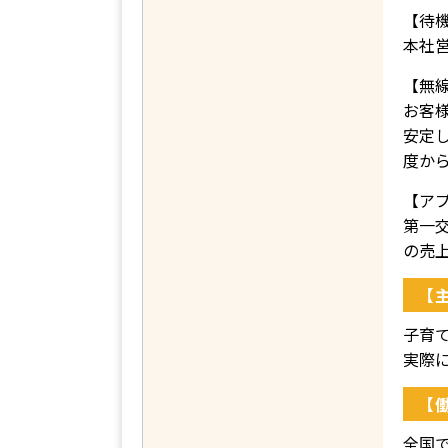
【待
本社
【無
お客
安定
度か
【ア
第一
の売
【
子育
実際
【
全国で