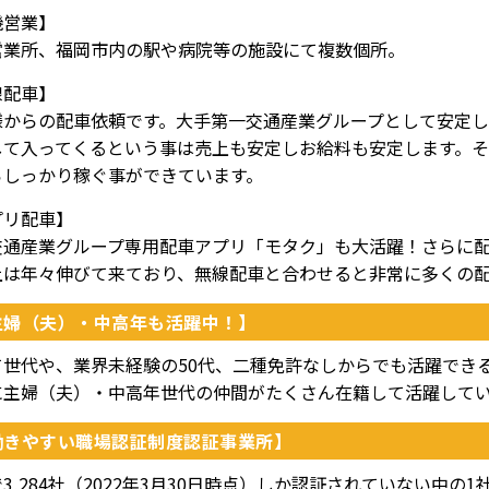
機営業】
営業所、福岡市内の駅や病院等の施設にて複数個所。
線配車】
様からの配車依頼です。大手第一交通産業グループとして安定し
して入ってくるという事は売上も安定しお給料も安定します。
らしっかり稼ぐ事ができています。
プリ配車】
交通産業グループ専用配車アプリ「モタク」も大活躍！さらに配車
上は年々伸びて来ており、無線配車と合わせると非常に多くの
主婦（夫）・中高年も活躍中！】
て世代や、業界未経験の50代、二種免許なしからでも活躍でき
に主婦（夫）・中高年世代の仲間がたくさん在籍して活躍して
働きやすい職場認証制度認証事業所】
3,284社（2022年3月30日時点）しか認証されていない中