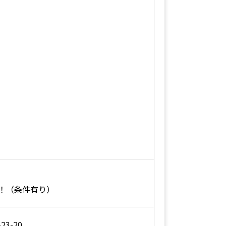
！（条件有り）
3-20