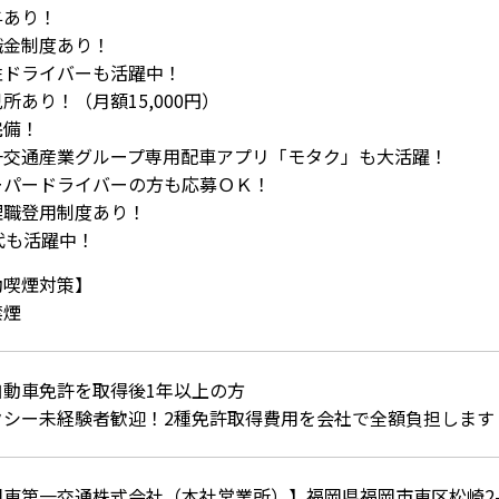
与あり！
職金制度あり！
性ドライバーも活躍中！
所あり！（月額15,000円）
完備！
一交通産業グループ専用配車アプリ「モタク」も大活躍！
ーパードライバーの方も応募ＯＫ！
理職登用制度あり！
代も活躍中！
動喫煙対策】
禁煙
自動車免許を取得後1年以上の方
クシー未経験者歓迎！2種免許取得費用を会社で全額負担します
東第一交通株式会社（本社営業所）】福岡県福岡市東区松崎2-2