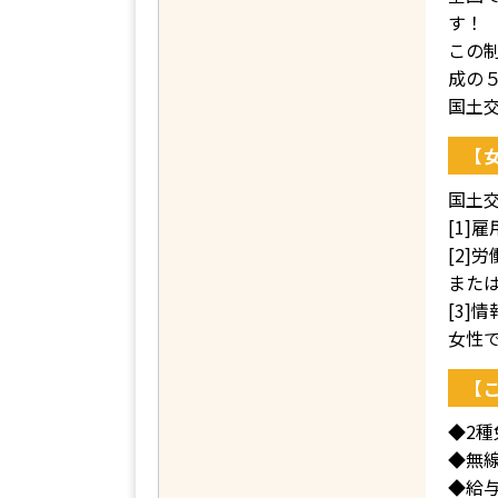
す！
この制
成の
国土
【
国土
[1
[2
また
[3
女性
【
◆2
◆無
◆給