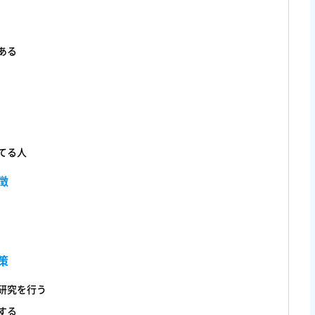
ある
てる人
徴
策
研究を行う
する