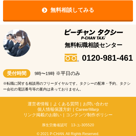
無料相談してみる
無料転職相談センター
0120-981-461
受付時間
※平日のみ
9時〜19時
※転職に関する相談用のフリーダイヤルです。タクシーの配車・予約、タクシ
ー会社の電話番号等の案内は承っておりません。
運営者情報
|
よくある質問
|
お問い合わせ
個人情報保護方針
|
CareerWarp
リンク掲載のお願い
|
コンテンツ制作ポリシー
厚生労働省認可 13-ユ-305520
© 2021 P-CHAN. All Rights Reserved.