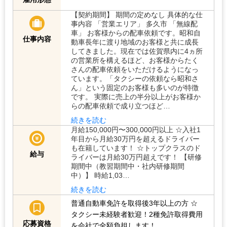
【契約期間】 期間の定めなし 具体的な仕
事内容 「営業エリア」 多久市 「無線配
車」 お客様からの配車依頼です。昭和自
仕事内容
動車長年に渡り地域のお客様と共に成長
してきました。現在では佐賀県内に4ヵ所
の営業所を構えるほど、お客様からたく
さんの配車依頼をいただけるようになっ
ています。「タクシーの依頼なら昭和さ
ん」という固定のお客様も多いのが特徴
です。 実際に売上の半分以上がお客様か
らの配車依頼で成り立つほど…
続きを読む
月給150,000円〜300,000円以上 ☆入社1
年目から月給30万円を超えるドライバー
も在籍しています！ ☆トップクラスのド
給与
ライバーは月給30万円超えです！ 【研修
期間中（教習期間中・社内研修期間
中）】 時給1,03…
続きを読む
普通自動車免許を取得後3年以上の方
☆
タクシー未経験者歓迎！2種免許取得費用
応募資格
を会社で全額負担します！