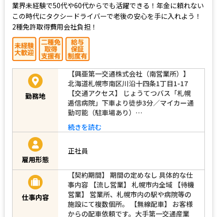
業界未経験で50代や60代からでも活躍できる！年金に頼れない
この時代にタクシードライバーで老後の安心を手に入れよう！
2種免許取得費用会社負担！
【興亜第一交通株式会社（南営業所）】
北海道札幌市南区川沿十四条1丁目1-17
【交通アクセス】 じょうてつバス「札幌
勤務地
逓信病院」下車より徒歩3分／マイカー通
勤可能（駐車場あり）…
続きを読む
正社員
雇用形態
【契約期間】 期間の定めなし 具体的な仕
事内容 【流し営業】 札幌市内全域 【待機
営業】 営業所、札幌市内の駅や病院等の
仕事内容
施設にて複数個所。 【無線配車】 お客様
からの配車依頼です。大手第一交通産業