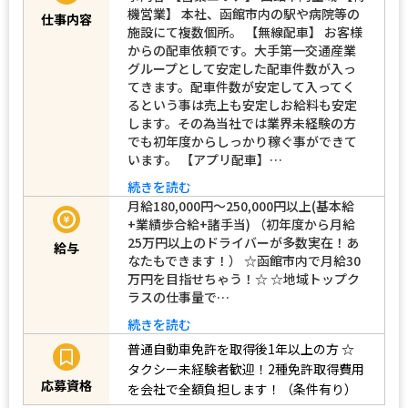
機営業】 本社、函館市内の駅や病院等の
仕事内容
施設にて複数個所。 【無線配車】 お客様
からの配車依頼です。大手第一交通産業
グループとして安定した配車件数が入っ
てきます。配車件数が安定して入ってく
るという事は売上も安定しお給料も安定
します。その為当社では業界未経験の方
でも初年度からしっかり稼ぐ事ができて
います。 【アプリ配車】…
続きを読む
月給180,000円～250,000円以上(基本給
+業績歩合給+諸手当) （初年度から月給
25万円以上のドライバーが多数実在！あ
給与
なたもできます！） ☆函館市内で月給30
万円を目指せちゃう！☆ ☆地域トップク
ラスの仕事量で…
続きを読む
普通自動車免許を取得後1年以上の方
☆
タクシー未経験者歓迎！2種免許取得費用
応募資格
を会社で全額負担します！（条件有り）