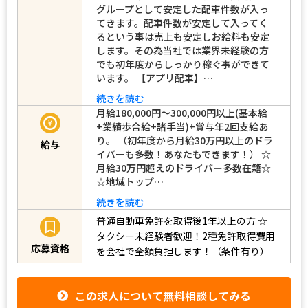
グループとして安定した配車件数が入っ
てきます。配車件数が安定して入ってく
るという事は売上も安定しお給料も安定
します。その為当社では業界未経験の方
でも初年度からしっかり稼ぐ事ができて
います。 【アプリ配車】…
続きを読む
月給180,000円～300,000円以上(基本給
+業績歩合給+諸手当)+賞与年2回支給あ
り。 （初年度から月給30万円以上のドラ
給与
イバーも多数！あなたもできます！） ☆
月給30万円超えのドライバー多数在籍☆
☆地域トップ…
続きを読む
普通自動車免許を取得後1年以上の方
☆
タクシー未経験者歓迎！2種免許取得費用
応募資格
を会社で全額負担します！（条件有り）
この求人について無料相談してみる