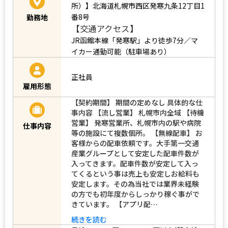
所）】北海道札幌市西区発寒九条12丁目1
番8号
勤務地
【交通アクセス】
JR函館本線「発寒駅」より徒歩7分／マ
イカー通勤可能（駐車場あり）
正社員
雇用形態
【契約期間】 期間の定めなし 具体的な仕
事内容 【流し営業】 札幌市内全域 【待機
営業】 発寒営業所、札幌市内の駅や病院
仕事内容
等の施設にて複数個所。 【無線配車】 お
客様からの配車依頼です。大手第一交通
産業グループとして安定した配車件数が
入ってきます。配車件数が安定して入っ
てくるという事は売上も安定しお給料も
安定します。その為当社では業界未経験
の方でも初年度からしっかり稼ぐ事がで
きています。 【アプリ配…
続きを読む