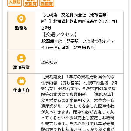
【札幌第一交通株式会社（発寒営業
所）】北海道札幌市西区発寒九条12丁目1
番8号
勤務地
【交通アクセス】
JR函館本線「発寒駅」より徒歩7分／マ
イカー通勤可能（駐車場あり）
契約社員
雇用形態
【契約期間】 1年毎の契約更新 具体的な
仕事内容 【流し営業】 札幌市内全域 【待
機営業】 発寒営業所、札幌市内の駅や病
仕事内容
院等の施設にて複数個所。 【無線配車】
お客様からの配車依頼です。大手第一交
通産業グループとして安定した配車件数
が入ってきます。配車件数が安定して入
ってくるという事は売上も安定しお給料
も安定します。その為当社では業界未経
験の方でも初年度からしっかり稼ぐ事が