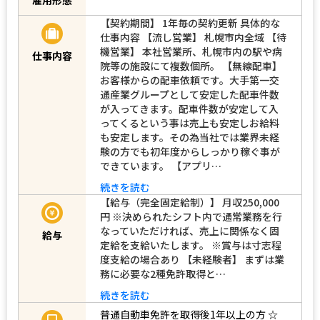
【契約期間】 1年毎の契約更新 具体的な
仕事内容 【流し営業】 札幌市内全域 【待
機営業】 本社営業所、札幌市内の駅や病
仕事内容
院等の施設にて複数個所。 【無線配車】
お客様からの配車依頼です。大手第一交
通産業グループとして安定した配車件数
が入ってきます。配車件数が安定して入
ってくるという事は売上も安定しお給料
も安定します。その為当社では業界未経
験の方でも初年度からしっかり稼ぐ事が
できています。 【アプリ…
続きを読む
【給与（完全固定給制）】 月収250,000
円 ※決められたシフト内で通常業務を行
なっていただければ、売上に関係なく固
給与
定給を支給いたします。 ※賞与は寸志程
度支給の場合あり 【未経験者】 まずは業
務に必要な2種免許取得と…
続きを読む
普通自動車免許を取得後1年以上の方
☆