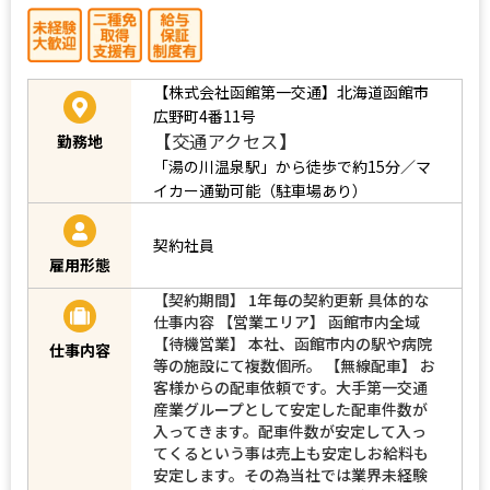
【株式会社函館第一交通】北海道函館市
広野町4番11号
【交通アクセス】
勤務地
「湯の川温泉駅」から徒歩で約15分／マ
イカー通勤可能（駐車場あり）
契約社員
雇用形態
【契約期間】 1年毎の契約更新 具体的な
仕事内容 【営業エリア】 函館市内全域
【待機営業】 本社、函館市内の駅や病院
仕事内容
等の施設にて複数個所。 【無線配車】 お
客様からの配車依頼です。大手第一交通
産業グループとして安定した配車件数が
入ってきます。配車件数が安定して入っ
てくるという事は売上も安定しお給料も
安定します。その為当社では業界未経験