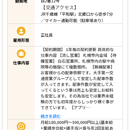
目2番12号
勤務地
【交通アクセス】
JR千歳線「平和駅」北郷口から徒歩7分
／マイカー通勤可能（駐車場あり）
正社員
雇用形態
【契約期間】 1年毎の契約更新 具体的な
仕事内容 【流し営業】 札幌市内全域 【待
機営業】 白石営業所、札幌市内の駅や病
仕事内容
院等の施設にて複数個所。 【無線配車】
お客様からの配車依頼です。大手第一交
通産業グループとして安定した配車件数
が入ってきます。配車件数が安定して入
ってくるという事は売上も安定しお給料
も安定します。その為当社では業界未経
験の方でも初年度からしっかり稼ぐ事が
できています。 【アプリ…
続きを読む
月給180,000円～300,000円以上(基本給
+業績歩合給+諸手当)+賞与年2回支給あ