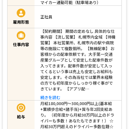
マイカー通勤可能（駐車場あり）
正社員
雇用形態
【契約期間】 期間の定めなし 具体的な仕
事内容 【流し営業】 札幌市内全域 【待機
営業】 本社営業所、札幌市内の駅や病院
仕事内容
等の施設にて複数個所。 【無線配車】 お
客様からの配車依頼です。大手第一交通
産業グループとして安定した配車件数が
入ってきます。配車件数が安定して入っ
てくるという事は売上も安定しお給料も
安定します。その為当社では業界未経験
の方でも初年度からしっかり稼ぐ事がで
きています。 【アプリ配…
続きを読む
月給180,000円～300,000円以上(基本給
+業績歩合給+諸手当)+賞与年2回支給あ
り。 （初年度から月給30万円以上のドラ
給与
イバーも多数！あなたもできます！） ☆
月給30万円超えのドライバー多数在籍☆