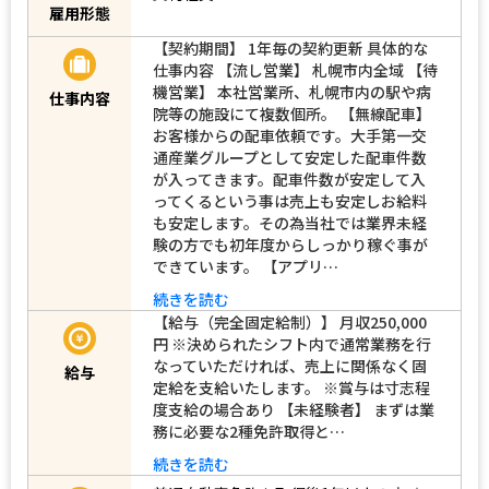
雇用形態
【契約期間】 1年毎の契約更新 具体的な
仕事内容 【流し営業】 札幌市内全域 【待
機営業】 本社営業所、札幌市内の駅や病
仕事内容
院等の施設にて複数個所。 【無線配車】
お客様からの配車依頼です。大手第一交
通産業グループとして安定した配車件数
が入ってきます。配車件数が安定して入
ってくるという事は売上も安定しお給料
も安定します。その為当社では業界未経
験の方でも初年度からしっかり稼ぐ事が
できています。 【アプリ…
続きを読む
【給与（完全固定給制）】 月収250,000
円 ※決められたシフト内で通常業務を行
なっていただければ、売上に関係なく固
給与
定給を支給いたします。 ※賞与は寸志程
度支給の場合あり 【未経験者】 まずは業
務に必要な2種免許取得と…
続きを読む