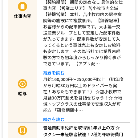
【契約期間】 期間の定めなし 具体的な仕
事内容 【営業エリア】 苫小牧市内全域
【待機営業】 本社、苫小牧市内の駅や病
仕事内容
院等の施設にて複数個所。 【無線配車】
お客様からの配車依頼です。大手第一交
通産業グループとして安定した配車件数
が入ってきます。配車件数が安定して入
ってくるという事は売上も安定しお給料
も安定します。その為当社では業界未経
験の方でも初年度からしっかり稼ぐ事が
できています。 【アプリ配…
続きを読む
月給160,000円～250,000円以上 （初年度
から月給30万円以上のドライバーも実
在！あなたもできます！） ☆苫小牧市で
給与
月給30万円超えを目指せちゃう！☆ ☆地
域トップクラスの仕事量で安定収入が可
能☆ 「研修期間中…
続きを読む
普通自動車免許を取得後1年以上の方
☆
タクシー未経験者歓迎！2種免許取得費用