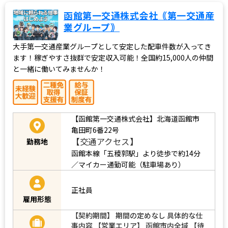
函館第一交通株式会社｟第一交通産
業グループ｠
大手第一交通産業グループとして安定した配車件数が入ってき
ます！稼ぎやすさ抜群で安定収入可能！全国約15,000人の仲間
と一緒に働いてみませんか！
【函館第一交通株式会社】北海道函館市
亀田町6番22号
【交通アクセス】
勤務地
函館本線「五稜郭駅」より徒歩で約14分
／マイカー通勤可能（駐車場あり）
正社員
雇用形態
【契約期間】 期間の定めなし 具体的な仕
事内容 【営業エリア】 函館市内全域 【待