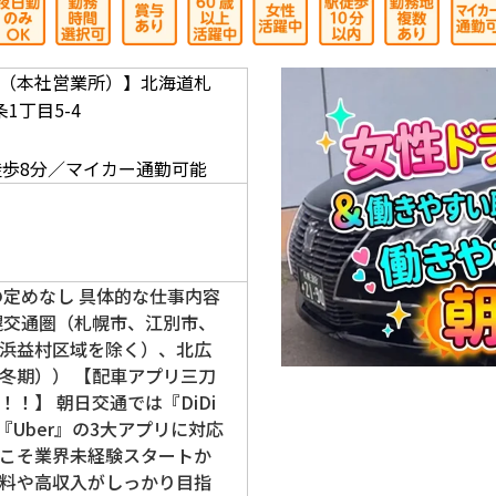
（本社営業所）】北海道札
1丁目5-4
】
徒歩8分／マイカー通勤可能
の定めなし 具体的な仕事内容
幌交通圏（札幌市、江別市、
浜益村区域を除く）、北広
冬期）） 【配車アプリ三刀
！】 朝日交通では『DiDi
O』『Uber』の3大アプリに対応
こそ業界未経験スタートか
料や高収入がしっかり目指