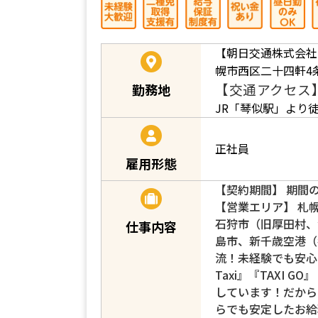
【朝日交通株式会社
幌市西区二十四軒4条
【交通アクセス
勤務地
JR「琴似駅」より
正社員
雇用形態
【契約期間】 期間
【営業エリア】 札
石狩市（旧厚田村、
仕事内容
島市、新千歳空港（
流！未経験でも安心！
Taxi』『TAXI G
しています！だから
らでも安定したお給