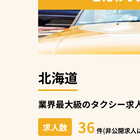
北海道
業界最大級の
タクシー求
36
求人数
件(非公開求人