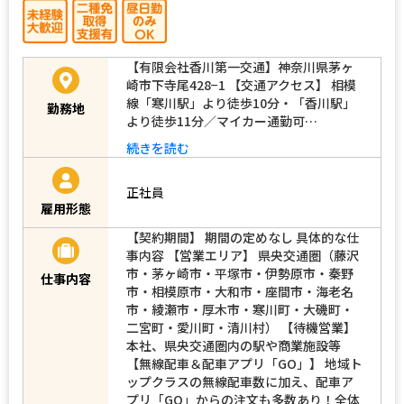
【有限会社香川第一交通】神奈川県茅ヶ
崎市下寺尾428−1 【交通アクセス】 相模
線「寒川駅」より徒歩10分・「香川駅」
勤務地
より徒歩11分／マイカー通勤可…
続きを読む
正社員
雇用形態
【契約期間】 期間の定めなし 具体的な仕
事内容 【営業エリア】 県央交通圏（藤沢
市・茅ヶ崎市・平塚市・伊勢原市・秦野
仕事内容
市・相模原市・大和市・座間市・海老名
市・綾瀬市・厚木市・寒川町・大磯町・
二宮町・愛川町・清川村） 【待機営業】
本社、県央交通圏内の駅や商業施設等
【無線配車＆配車アプリ「GO」】 地域ト
ップクラスの無線配車数に加え、配車ア
プリ「GO」からの注文も多数あり！全体