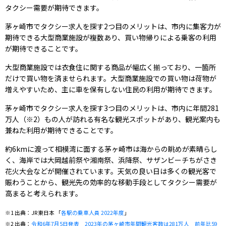
タクシー需要が期待できます。
茅ヶ崎市でタクシー求人を探す2つ目のメリットは、市内に集客力が
期待できる大型商業施設が複数あり、買い物帰りによる乗客の利用
が期待できることです。
大型商業施設では衣食住に関する商品が幅広く揃っており、一箇所
だけで買い物を済ませられます。大型商業施設での買い物は荷物が
増えやすいため、主に車を保有しない住民の利用が期待できます。
茅ヶ崎市でタクシー求人を探す3つ目のメリットは、市内に年間281
万人（※2）もの人が訪れる有名な観光スポットがあり、観光案内も
兼ねた利用が期待できることです。
約6kmに渡って相模湾に面する茅ヶ崎市は海からの眺めが素晴らし
く、海岸では大岡越前祭や湘南祭、浜降祭、サザンビーチちがさき
花火大会などが開催されています。天気の良い日は多くの観光客で
賑わうことから、観光先の効率的な移動手段としてタクシー需要が
高まると考えられます。
※1 出典：JR東日本 「
各駅の乗車人員 2022年度
」
※2 出典：
令和6年7月5日発表 2023年の茅ヶ崎市年間観光客数は281万人 前年比59