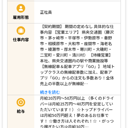
正社員
雇用形態
【契約期間】 期間の定めなし 具体的な仕
事内容 【営業エリア】 県央交通圏（藤沢
市・茅ヶ崎市・平塚市・伊勢原市・秦野
仕事内容
市・相模原市・大和市・座間市・海老名
市・綾瀬市・厚木市・寒川町・大磯町・
二宮町・愛川町・清川村） 【待機営業】
本社、県央交通圏内の駅や商業施設等
【無線配車＆配車アプリ「GO」】 地域ト
ップクラスの無線配車数に加え、配車ア
プリ「GO」からの注文も多数あり！全体
売上の半数以上が無線配…
続きを読む
月給20万円〜50万円以上 （多くのドライ
バーは月給25万円～40万円を安定してい
ただいています！） ☆トップドライバー
給与
は月給50万円超え！夢のあるお仕事で
す！ ☆働き方は人それぞれ！☆ ・がっつ
り稼ぎたい方⇒月給30万…