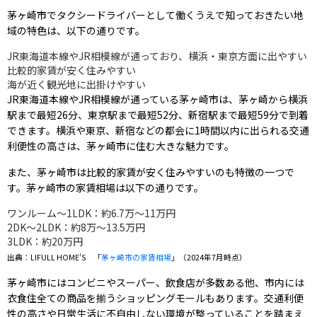
茅ヶ崎市でタクシードライバーとして働くうえで知っておきたい地
域の特色は、以下の通りです。
JR東海道本線やJR相模線が通っており、横浜・東京方面に出やすい
比較的家賃が安く住みやすい
海が近く観光地に出掛けやすい
JR東海道本線やJR相模線が通っている茅ヶ崎市は、茅ヶ崎から横浜
駅まで最短26分、東京駅まで最短52分、新宿駅まで最短59分で到着
できます。横浜や東京、新宿などの都会に1時間以内に出られる交通
利便性の高さは、茅ヶ崎市に住む大きな魅力です。
また、茅ヶ崎市は比較的家賃が安く住みやすいのも特徴の一つで
す。茅ヶ崎市の家賃相場は以下の通りです。
ワンルーム～1LDK：約6.7万～11万円
2DK～2LDK：約8万～13.5万円
3LDK：約20万円
出典：LIFULL HOME'S 「
茅ヶ崎市の家賃相場
」（2024年7月時点）
茅ヶ崎市にはコンビニやスーパー、飲食店が多数ある他、市内には
衣食住全ての商品を揃うショッピングモールもあります。交通利便
性の高さや日常生活に不自由しない環境が整っていることを踏まえ