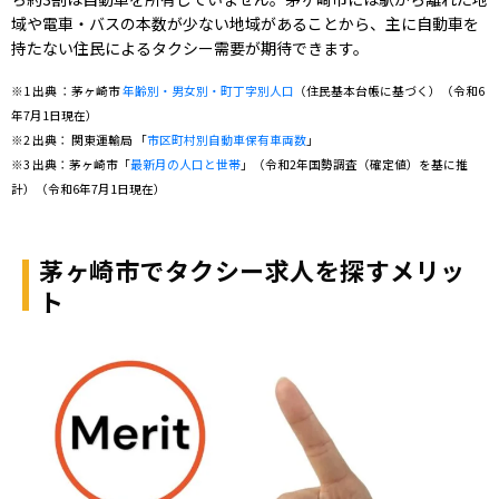
域や電車・バスの本数が少ない地域があることから、主に自動車を
持たない住民によるタクシー需要が期待できます。
※1 出典 ：茅ヶ崎市
年齢別・男女別・町丁字別人口
（住民基本台帳に基づく）（令和6
年7月1日現在）
※2 出典： 関東運輸局 「
市区町村別自動車保有車両数
」
※3 出典：茅ヶ崎市「
最新月の人口と世帯
」（令和2年国勢調査（確定値）を基に推
計）（令和6年7月1日現在）
茅ヶ崎市でタクシー求人を探すメリッ
ト