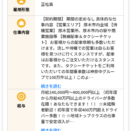
正社員
雇用形態
【契約期間】 期間の定めなし 具体的な仕
事内容 【営業エリア】 厚木市内全域 【待
機営業】 厚木営業所、厚木市内の駅や商
仕事内容
業施設等 【無線配車＆タクシーチケッ
ト】 お客様からの配車依頼も多数いただ
けます。流しや待機での営業は自らお客
様を見つけに行くスタンスですが、配車
はお客様からご注文いただけるスタンス
です。また、タクシーチケットをご利用
いただいての年間乗車数は神奈中グルー
プで100万件以上！このよ…
続きを読む
月給240,000円～400,000円以上 （初年度
から月給40万円以上のドライバーが多数
在籍！あなたもできます！！） ☆未経験
給与
者歓迎！初年度で年収400万円超えドライ
バー多数！☆ ☆地域トップクラスの仕事
量で安定収入が…
続きを読む