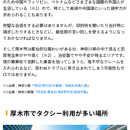
のため中国やフィリピン、ベトナムなどさまざまな国籍の外国人が
生活している（※1）ので、時として英語や中国語といった語学力が
求められることもあります。
完璧な会話をする必要はありませんが、目的地を聞いたり会計時に
請求したりするときなどに、最低限の言い回しを使えるようになっ
ておかなければなりません。
そして厚木市は都会的な賑わいがある分、神奈川県の中で見ると犯
罪発生率がやや高く（※2）、治安面でやや不安が残るエリアです。
夜の繁華街で泥酔した乗客を拾ってしまうと、理不尽なクレームを
入れられるなど、思わぬトラブルに巻き込まれてしまう可能性もゼ
ロではありません。
※1 出典：神奈川県「​​
市(区)町村別主要国・地域別外国人数
」
※2 出典：神奈川県警「
刑法犯 罪名別 市区町村別 認知件数
」
厚木市でタクシー利用が多い場所