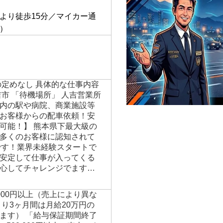
】
より徒歩15分／マイカー通
）
の定めなし 具体的な仕事内容
市 「待機場所」 人吉営業所
内の駅や病院、商業施設等
がお客様からの配車依頼！安
可能！】 熊本県下最大級の
多くのお客様に認知されて
oです！業界未経験スタートで
安定して仕事が入ってくる
心してチャレンジでます…
00,000円以上（売上により異な
より3ヶ月間は月給20万円の
ます） 「給与保証期間終了