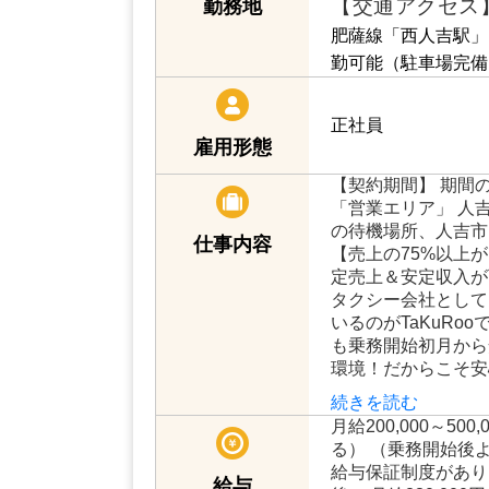
【交通アクセス
勤務地
肥薩線「西人吉駅」
勤可能（駐車場完備
正社員
雇用形態
【契約期間】 期間
「営業エリア」 人吉
の待機場所、人吉市
仕事内容
【売上の75%以上
定売上＆安定収入が
タクシー会社として
いるのがTaKuRo
も乗務開始初月から
環境！だからこそ安
続きを読む
月給200,000～5
る） （乗務開始後
給与保証制度があり
給与