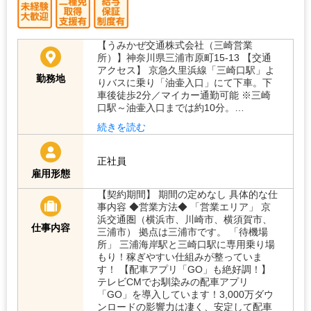
【うみかぜ交通株式会社（三崎営業
所）】神奈川県三浦市原町15-13 【交通
アクセス】 京急久里浜線「三崎口駅」よ
勤務地
りバスに乗り「油壷入口」にて下車。下
車後徒歩2分／マイカー通勤可能 ※三崎
口駅～油壷入口までは約10分。…
続きを読む
正社員
雇用形態
【契約期間】 期間の定めなし 具体的な仕
事内容 ◆営業方法◆ 「営業エリア」 京
浜交通圏（横浜市、川崎市、横須賀市、
仕事内容
三浦市） 拠点は三浦市です。 「待機場
所」 三浦海岸駅と三崎口駅に専用乗り場
もり！稼ぎやすい仕組みが整っていま
す！ 【配車アプリ「GO」も絶好調！】
テレビCMでお馴染みの配車アプリ
「GO」を導入しています！3,000万ダウ
ンロードの影響力は凄く、安定して配車