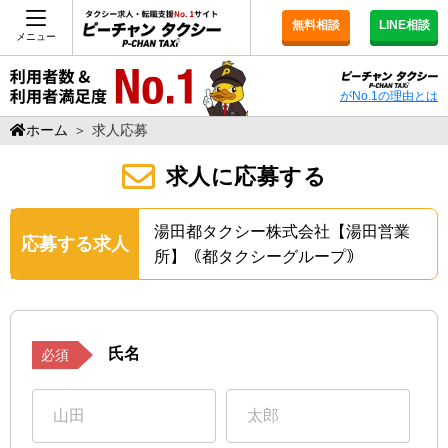
無料相談
LINE相談
メニュー
がNo.1の理由とは
ホーム
＞
求人応募
求人に応募する
湯田都タクシー株式会社【湯田営業
応募する求人
所】｟都タクシーグループ｠
氏名
必須