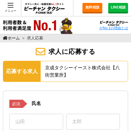
無料相談
LINE相談
メニュー
がNo.1の理由とは
ホーム
＞
求人応募
求人に応募する
京成タクシーイースト株式会社【八
応募する求人
街営業所】
氏名
必須