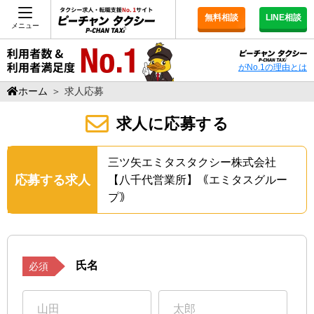
無料相談
LINE相談
メニュー
がNo.1の理由とは
ホーム
＞
求人応募
求人に応募する
三ツ矢エミタスタクシー株式会社
応募する求人
【八千代営業所】｟エミタスグルー
プ｠
氏名
必須