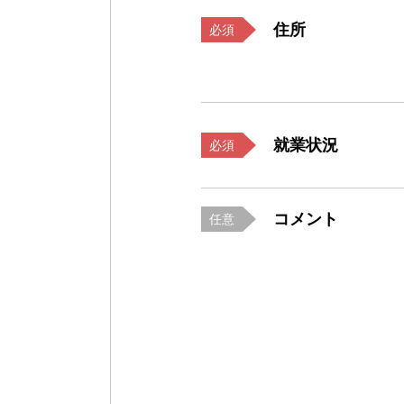
住所
必須
就業状況
必須
コメント
任意