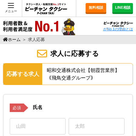
無料相談
LINE相談
メニュー
がNo.1の理由とは
ホーム
＞
求人応募
求人に応募する
昭和交通株式会社【朝霞営業所】
応募する求人
｟飛鳥交通グループ｠
氏名
必須