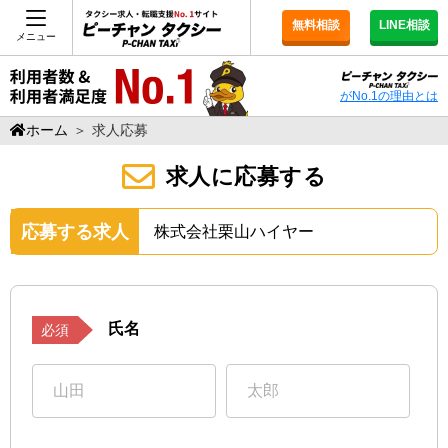
無料相談
LINE相談
メニュー
がNo.1の理由とは
ホーム
＞
求人応募
求人に応募する
応募する求人
株式会社栗山ハイヤー
氏名
必須