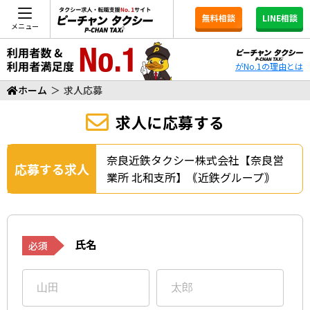
無料相談
LINE相談
メニュー
がNo.1の理由とは
ホーム
＞
求人応募
求人に応募する
奈良近鉄タクシー株式会社【奈良営
応募する求人
業所 北和支所】｟近鉄グループ｠
氏名
必須