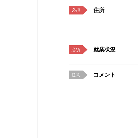
住所
必須
就業状況
必須
コメント
任意