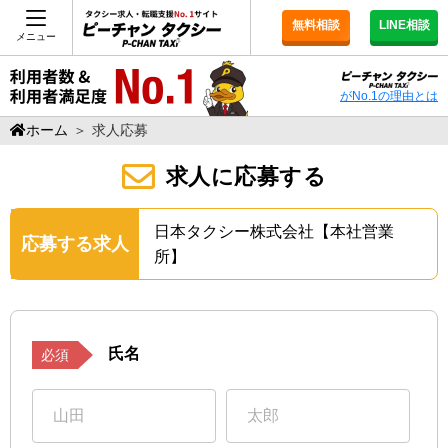
無料相談
LINE相談
メニュー
がNo.1の理由とは
ホーム
＞
求人応募
求人に応募する
日本タクシー株式会社【本社営業
応募する求人
所】
氏名
必須