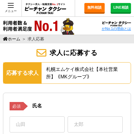
無料相談
LINE相談
メニュー
がNo.1の理由とは
ホーム
＞
求人応募
求人に応募する
札幌エムケイ株式会社【本社営業
応募する求人
所】｟MKグループ｠
氏名
必須