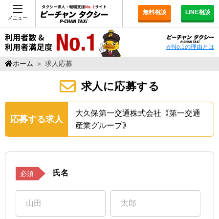
無料相談
LINE相談
メニュー
がNo.1の理由とは
ホーム
＞
求人応募
求人に応募する
大久保第一交通株式会社｟第一交通
応募する求人
産業グループ｠
氏名
必須