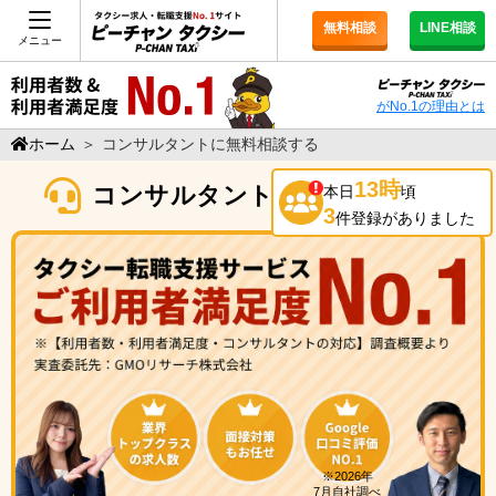
無料相談
LINE相談
メニュー
がNo.1の理由とは
ホーム
＞
コンサルタントに無料相談する
13時
コンサルタントに無料相談する
本日
頃
3
件登録がありました
※2026年
7月自社調べ