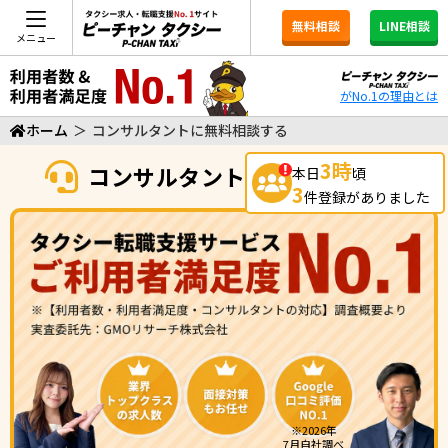
無料相談
LINE相談
メニュー
がNo.1の理由とは
ホーム
＞
コンサルタントに無料相談する
3時
コンサルタントに無料相談する
本日
頃
3
件登録がありました
※2026年
7月自社調べ