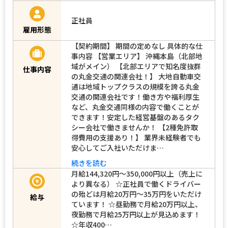
正社員
雇用形態
【契約期間】 期間の定めなし 具体的な仕
事内容 【営業エリア】 沖縄本島（北部地
域がメイン） 【北部エリアで知名度抜群
仕事内容
の丸金交通の関連会社！】 大地自動車交
通は地域トップクラスの規模を誇る丸金
交通の関連会社です！働き方や福利厚生
など、丸金交通同様の内容で働くことが
できます！安定した経営基盤のあるタク
シー会社で働きませんか！ 【2種免許取
得費用の支援あり！】 業界未経験者でも
安心してご入社いただけま…
続きを読む
月給144,320円〜350,000円以上（売上に
より異なる） ☆正社員で働くドライバー
の殆どは月給20万円～35万円をいただけ
給与
ています！ ☆昼勤務で月給20万円以上、
夜勤務で月給25万円以上が見込めます！
☆年収400…