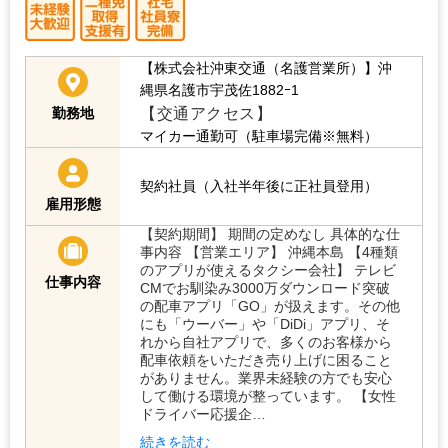
【株式会社沖東交通（名護営業所）】沖
縄県名護市宇茂佐1882ｰ1
【交通アクセス】
勤務地
マイカー通勤可（駐車場完備※無料）
契約社員（入社半年後に正社員登用）
雇用形態
【契約期間】 期間の定めなし 具体的な仕
事内容 【営業エリア】 沖縄本島 【4種類
のアプリが使えるタクシー会社】 テレビ
仕事内容
CMでお馴染み3000万ダウンロード突破
の配車アプリ「GO」が扱えます。その他
にも「ウーバー」や「DiDi」アプリ、そ
れから自社アプリで、多くのお客様から
配車依頼をいただき売り上げに困ること
がありません。業界未経験の方でも安心
して働ける環境が整っています。 【女性
ドライバー応援企…
続きを読む