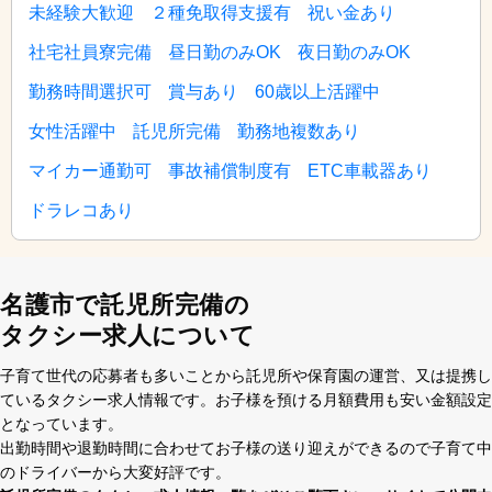
未経験大歓迎
２種免取得支援有
祝い金あり
社宅社員寮完備
昼日勤のみOK
夜日勤のみOK
勤務時間選択可
賞与あり
60歳以上活躍中
女性活躍中
託児所完備
勤務地複数あり
マイカー通勤可
事故補償制度有
ETC車載器あり
ドラレコあり
名護市で託児所完備の
タクシー求人について
⼦育て世代の応募者も多いことから託児所や保育園の運営、⼜は提携し
ているタクシー求⼈情報です。お⼦様を預ける⽉額費⽤も安い⾦額設定
となっています。
出勤時間や退勤時間に合わせてお⼦様の送り迎えができるので⼦育て中
のドライバーから⼤変好評です。